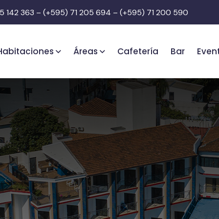
5 142 363 – (+595) 71 205 694 – (+595) 71 200 590
Habitaciones
Áreas
Cafetería
Bar
Even