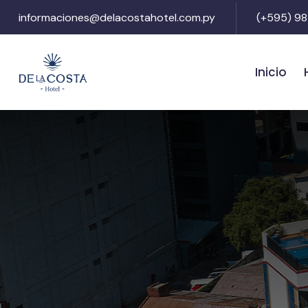
informaciones@delacostahotel.com.py
(+595) 98
Inicio